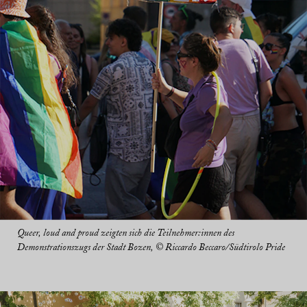
Queer, loud and proud zeigten sich die Teilnehmer:innen des
Demonstrationszugs der Stadt Bozen, © Riccardo Beccaro/Südtirolo Pride