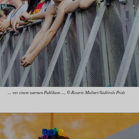
... vor einem warmen Publikum ..., © Rosario Multari/Südtirolo Pride