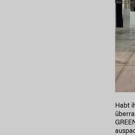
Habt i
überra
GREENS
auspa