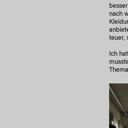
besser
nach w
Kleidu
anbiet
teuer,
Ich ha
musste
Thema 