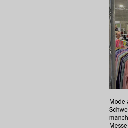
Mode a
Schwer
manche
Messe 