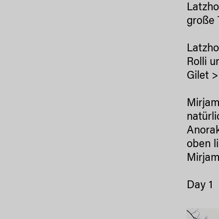
Latzho
große 
Latzh
Rolli 
Gilet 
Mirjam
natürl
Anorak
oben l
Mirjam
Day 1