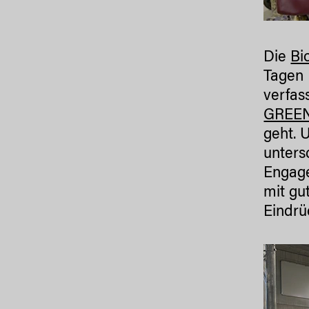
Die
Bio
Tagen 
verfas
GREE
geht. 
unters
Engage
mit gu
Eindr