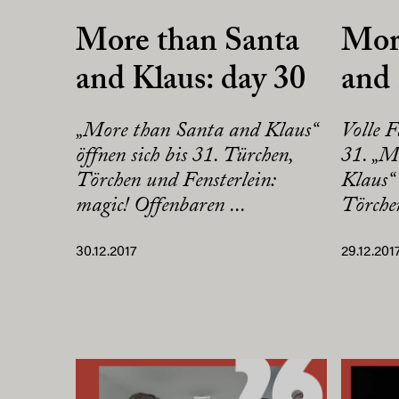
More than Santa
Mor
and Klaus: day 30
and 
„More than Santa and Klaus“
Volle 
öffnen sich bis 31. Türchen,
31. „M
Törchen und Fensterlein:
Klaus“ 
magic! Offenbaren ...
Törchen
30.12.2017
29.12.201