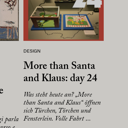
DESIGN
More than Santa
and Klaus: day 24
e
Was steht heute an? „More
than Santa and Klaus“ öffnen
sich Türchen, Törchen und
Fensterlein. Volle Fahrt ...
gi parla
orso e