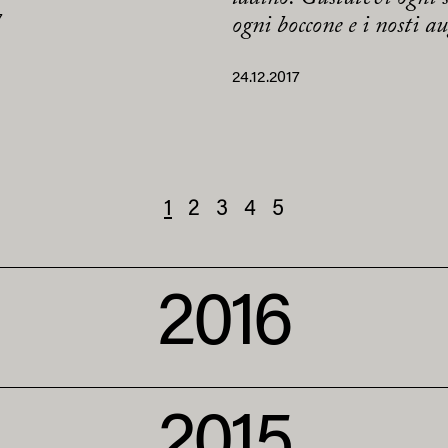
7
ogni boccone e i nosti a
24.12.2017
1
2
3
4
5
2016
2015