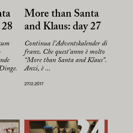
nta
More than Santa
 28
and Klaus: day 27
 zum
Continua l’Adventskalender di
-
franz. Che quest’anno è molto
ende
“More than Santa and Klaus”.
 Dinge.
Anzi, è ...
27.12.2017