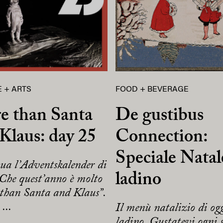
 + ARTS
FOOD + BEVERAGE
e than Santa
De gustibus
Klaus: day 25
Connection:
Speciale Natal
ua l’Adventskalender di
ladino
Che quest’anno è molto
than Santa and Klaus”.
...
Il menù natalizio di og
ladino. Gustatevi ogni s