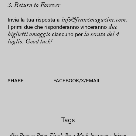
3. Return to Forever
info@franzmagazine.com
Invia la tua risposta a
.
due
I primi due che risponderanno vinceranno
biglietti omaggio
la serata del 4
ciascuno per
luglio. Good luck!
SHARE
FACEBOOK
/
X
/
EMAIL
Tags
Alex Bonney
Beton Eisack
Brass Mask
bressanone
brixen
,
,
,
,
,