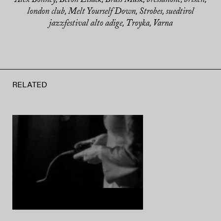
london club
Melt Yourself Down
Strobes
suedtirol
,
,
,
jazzfestival alto adige
Troyka
Varna
,
,
RELATED