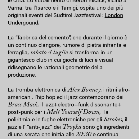
le città. Lo stabilimento di Beton Eisack, vicino a
Varna, tra l’Isarco e il Tamigi, ospita uno dei più
originali eventi del Südtirol Jazzfestival:
London
Undergound
.
La “fabbrica del cemento”, che durante il giorno è
un continuo clangore, rumore di pietra infranta e
sabato 4 luglio
ferraglia,
si trasforma in un
gigantesco club in cui giochi di luci e visual
ridisegnano le razionali geometrie della
produzione.
Alex Bonney
La tromba elettronica di
, i ritmi afro-
americani, l’hip hop ed il jazz contemporano dei
Brass Mask
, il jazz+electro+funk dissonante+
Melt Yourself Down,
post-punk per i
la
Strobes
poliritmia e le fughe elettroniche per gli
, il
Troyka
jazz e l’ “anti-jazz” dei
sono gli ingredienti
20:30
di una serata che inizia alle
e continua