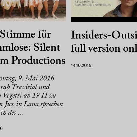
 Stimme für
Insiders-Outs
mlose: Silent
full version on
rm Productions
14.10.2015
ntag, 9. Mai 2016
arah Trevisiol und
 Vegetti ab 19 H zu
m Jux in Lana sprechen
ch des ...
16