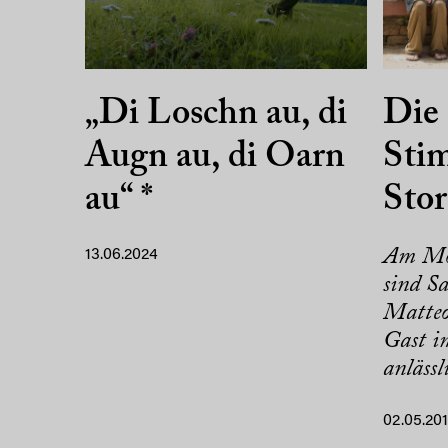
„Di Loschn au, di
Die
Augn au, di Oarn
Stim
au“ *
Sto
Am Mo
13.06.2024
sind S
Matteo
Gast i
anlässli
02.05.20