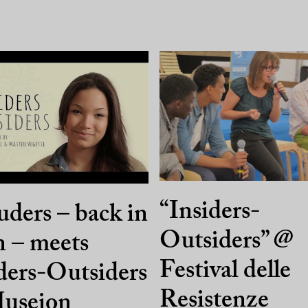
“Insiders-
uders – back in
Outsiders” @
 – meets
Festival delle
ders-Outsiders
Resistenze
useion