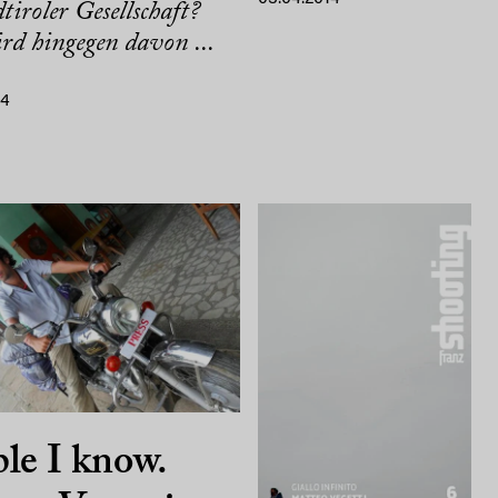
tiroler Gesellschaft?
rd hingegen davon ...
14
le I know.