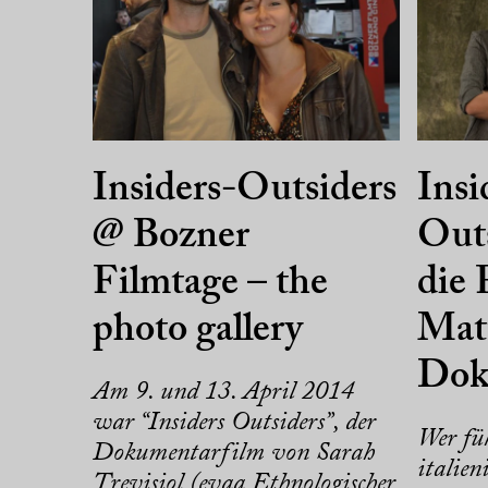
Insiders-Outsiders
Insi
@ Bozner
Outs
Filmtage – the
die 
photo gallery
Matt
Dok
Am 9. und 13. April 2014
war “Insiders Outsiders”, der
Wer füh
Dokumentarfilm von Sarah
italien
Trevisiol (evaa Ethnologischer