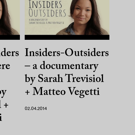
iders
Insiders-Outsiders
ere
– a documentary
by Sarah Trevisiol
by
+ Matteo Vegetti
l +
02.04.2014
i