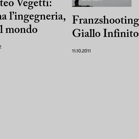
eo Vegetti:
a l’ingegneria,
Franzshooting
il mondo
Giallo Infinito
2
11.10.2011