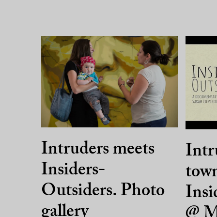
Intruders meets
Intr
Insiders-
town
Outsiders. Photo
Insi
gallery
@ M