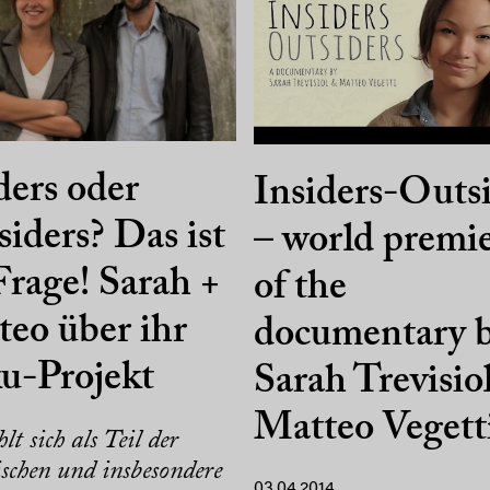
ders oder
Insiders-Outs
iders? Das ist
– world premi
Frage! Sarah +
of the
eo über ihr
documentary 
u-Projekt
Sarah Trevisio
Matteo Vegett
lt sich als Teil der
ischen und insbesondere
03.04.2014