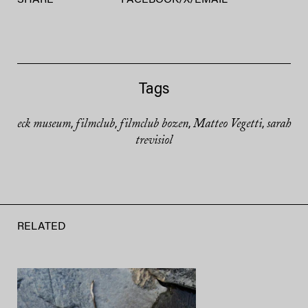
Tags
eck museum
filmclub
filmclub bozen
Matteo Vegetti
sarah
,
,
,
,
trevisiol
RELATED