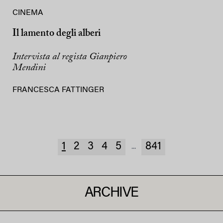
CINEMA
Il lamento degli alberi
Intervista al regista Gianpiero
Mendini
FRANCESCA FATTINGER
1
2
3
4
5
841
...
ARCHIVE