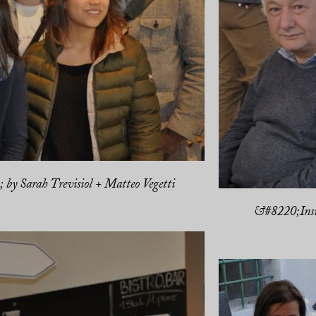
by Sarah Trevisiol + Matteo Vegetti
&#8220;Insid