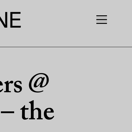
ers @
– the