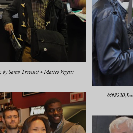
by Sarah Trevisiol + Matteo Vegetti
&#8220;Insid