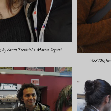
by Sarah Trevisiol + Matteo Vegetti
&#8220;Insid