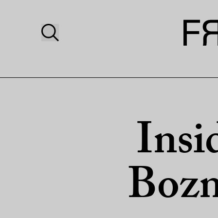
Insi
Bozn