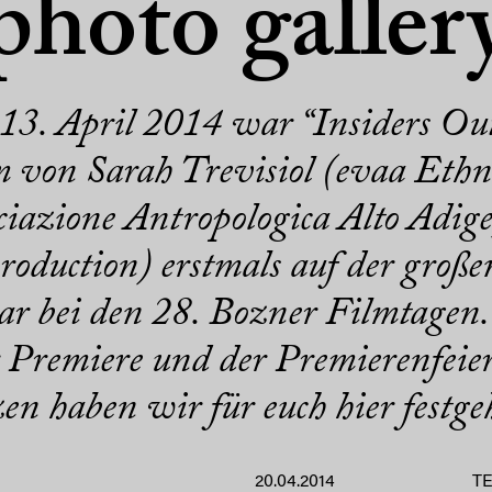
photo galler
13. April 2014 war “Insiders Outs
von Sarah Trevisiol (evaa Ethno
ociazione Antropologica Alto Adig
production) erstmals auf der gro
r bei den 28. Bozner Filmtagen.
 Premiere und der Premierenfeie
en haben wir für euch hier festge
20.04.2014
T