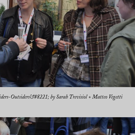
ers-Outsiders&#8221; by Sarah Trevisiol + Matteo Vegetti