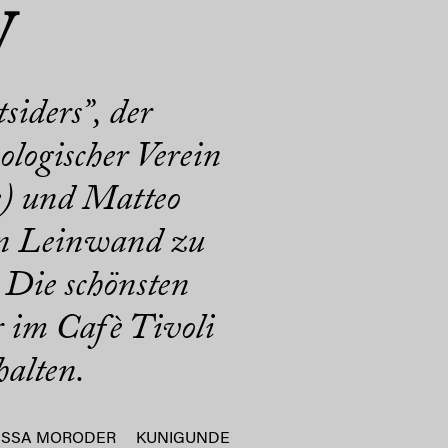
y
iders”, der
logischer Verein
e) und Matteo
ßen Leinwand zu
 Die schönsten
r im Cafè Tivoli
halten.
ESSA MORODER
KUNIGUNDE