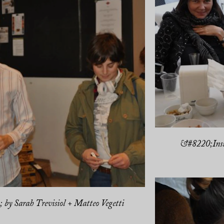
&#8220;Insid
by Sarah Trevisiol + Matteo Vegetti