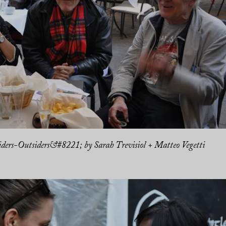
ers-Outsiders&#8221; by Sarah Trevisiol + Matteo Vegetti