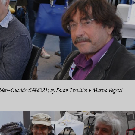
ers-Outsiders&#8221; by Sarah Trevisiol + Matteo Vegetti