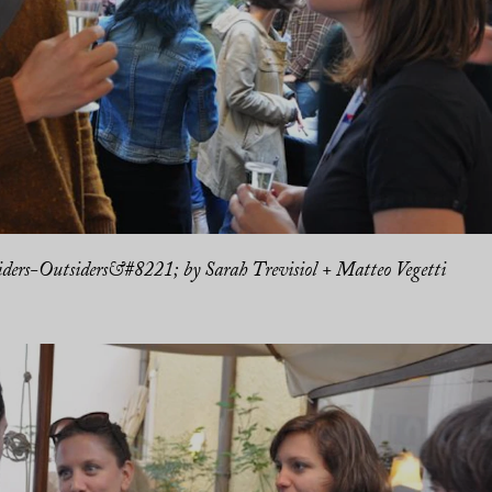
ers-Outsiders&#8221; by Sarah Trevisiol + Matteo Vegetti