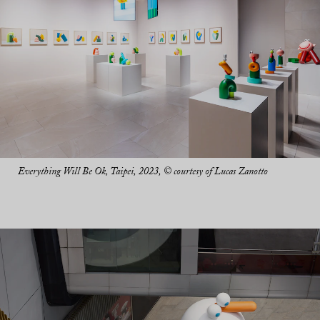
Everything Will Be Ok, Taipei, 2023, © courtesy of Lucas Zanotto