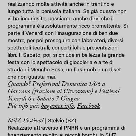
realizzando molte attività anche in trentino e
lungo tutta la penisola italiana. Se già questo non
vi ha incuriosito, possiamo anche dirvi che il
programma è assolutamente ricco promettente. Si
parte il Venerdì con l’inaugurazione di ben due
mostre, per poi proseguire con laboratori, diversi
spettacoli teatrali, concerti folk e presentazioni
libri. Il Sabato, poi, si chiude in bellezza la grande
festa con lo spettacolo di giocoleria e arte di
strada di Mencho Sosa, un flashmob e un djset
che non guasta mai.
Quando? Prefestival Domenica 1/06 a
Garzano (frazione di Civezzano) e Festival
Venerdì 6 e Sabato 7 Giugno
Più info qui:
hagamos.info
,
Facebook
StilZ Festival
| Stelvio (BZ)
Realizzato attraverso il PNRR e un programma di
finanziamento rivolto ai piccoli borghi, lo StilZ