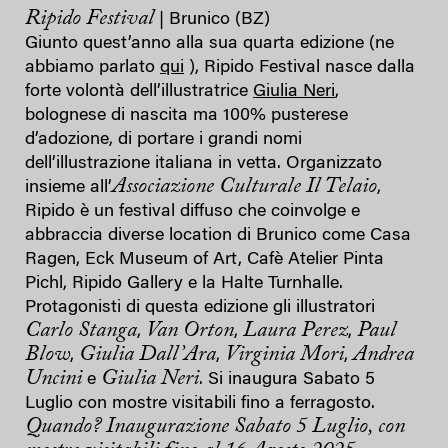
Ripido Festival
| Brunico (BZ)
Giunto quest’anno alla sua quarta edizione (ne
abbiamo parlato
qui
), Ripido Festival nasce dalla
forte volontà dell’illustratrice
Giulia Neri
,
bolognese di nascita ma 100% pusterese
d’adozione, di portare i grandi nomi
dell’illustrazione italiana in vetta. Organizzato
Associazione Culturale Il Telaio
insieme all’
,
Ripido è un festival diffuso che coinvolge e
abbraccia diverse location di Brunico come Casa
Ragen, Eck Museum of Art, Cafè Atelier Pinta
Pichl, Ripido Gallery e la Halte Turnhalle.
Protagonisti di questa edizione gli illustratori
Carlo Stanga
Van Orton
Laura Perez
Paul
,
,
,
Blow
Giulia Dall’Ara
Virginia Mori
Andrea
,
,
,
Uncini
Giulia Neri
e
. Si inaugura Sabato 5
Luglio con mostre visitabili fino a ferragosto.
Quando? Inaugurazione Sabato 5 Luglio, con