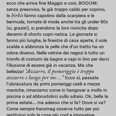
ecco che arriva fine Maggio e così, BOOOM:
senza preavviso, fa già troppo caldo per coprirsi,
birkis
le
fanno capolino dalla scarpiera e le
bermuda, tornate di moda anche tra gli under 60s
(si, grazie!), si prendono la loro rivincita dopo
decenni di shorts copri-natica. Le giornate si
fanno più lunghe, le finestre di casa aperte, il sole
scalda e abbronza la pelle che d’un tratto ha un
odore diverso. Nelle vetrine dei negozi è tutto un
trionfo di costumi da bagno e capi in lino per darci
l’illusione di essere già in vacanza. Ma che
"Azzurro, il pomeriggio è troppo
bellezza!
azzurro e lungo per me…”
Ecco sì, passata
l’ubriacatura da primi pomeriggi caldi e mezze
maniche, rimaniamo come in hangover a mollo in
piscina o ad abbrustolirci sullo sdraio. Ok, bella la
prima estate… ma adesso che si fa? Dove si va?
Come sempre franzmag osserva tutto per poi
restituirvi solo le cose più cool e innovative,