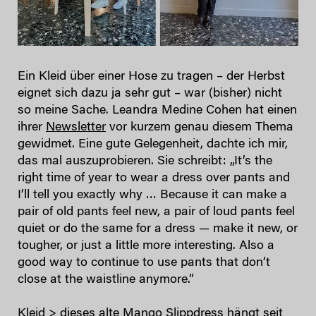
Ein Kleid über einer Hose zu tragen – der Herbst
eignet sich dazu ja sehr gut – war (bisher) nicht
so meine Sache. Leandra Medine Cohen hat einen
ihrer
Newsletter
vor kurzem genau diesem Thema
gewidmet. Eine gute Gelegenheit, dachte ich mir,
das mal auszuprobieren. Sie schreibt: „It’s the
right time of year to wear a dress over pants and
I’ll tell you exactly why … Because it can make a
pair of old pants feel new, a pair of loud pants feel
quiet or do the same for a dress — make it new, or
tougher, or just a little more interesting. Also a
good way to continue to use pants that don’t
close at the waistline anymore.”
Kleid > dieses alte Mango Slippdress hängt seit