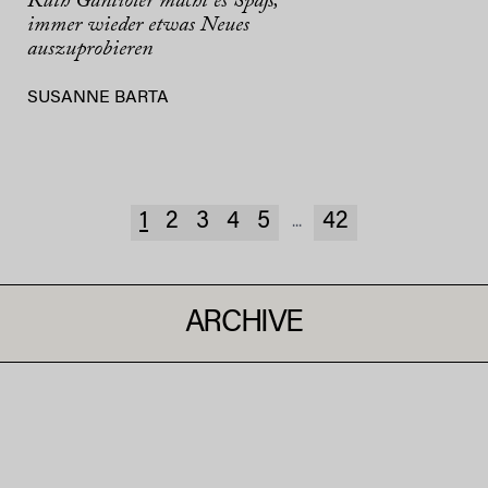
Ruth Gantioler macht es Spaß,
immer wieder etwas Neues
auszuprobieren
SUSANNE BARTA
1
2
3
4
5
42
...
ARCHIVE