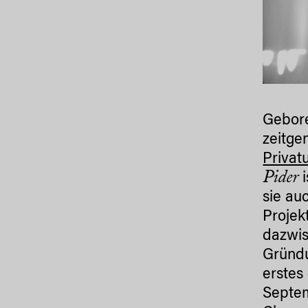
Gebore
zeitge
Privatu
Pider
i
sie au
Projek
dazwis
Gründu
erstes
Septe