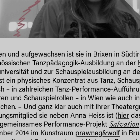
n und aufgewachsen ist sie in Brixen in Südtir
nössischen Tanzpädagogik-Ausbildung an der
niversität
und zur Schauspielausbildung an d
st ein physisches Konzentrat aus Tanz, Schaus
ch – in zahlreichen Tanz-Performance-Aufführ
ten und Schauspielrollen – in Wien wie auch i
chen. – Und ganz klar auch mit ihrer Theater
ngsmitglied sie neben Anna Heiss ist (
hier
das
Salvation
 gemeinsames Performance-Projekt
mber 2014 im Kunstraum
prawneg&wolf
in Bru