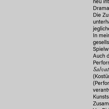
neu in
Dramat
Die Zu
unterh
jeglic
In mei
gesell
Spielw
Auch d
Perfor
Salvat
(Kostü
(Perfo
verant
Kunsts
Zusamm