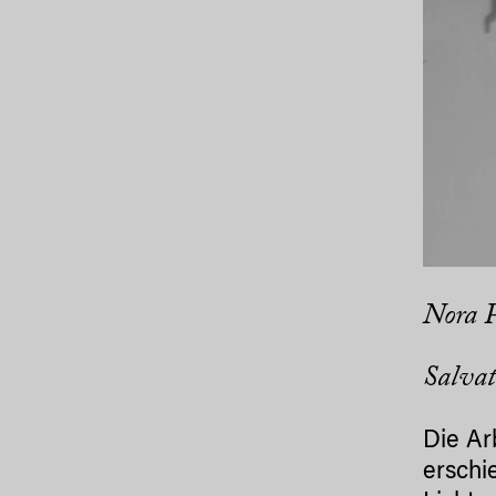
Nora P
Salvat
Die Ar
erschi