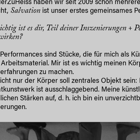
erZuHeiss haben wir seit 2009 schon mehrere
Salvation
cht,
ist unser erstes gemeinsames P
chtig ist es dir, Teil deiner Inszenierungen + 
wirken?
Performances sind Stücke, die für mich als Kün
s Arbeitsmaterial. Mir ist es wichtig meinen K
rerfahrungen zu machen.
icht nur der Körper soll zentrales Objekt sein
kunstwerk ist ausschlaggebend. Meine künstl
lichen Stärken auf, d. h. ich bin ein unverzicht
ierungen.