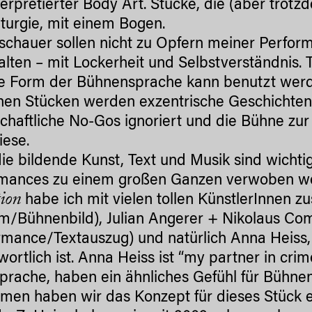
terpretierter Body Art. Stücke, die (aber trot
urgie, mit einem Bogen.
schauer sollen nicht zu Opfern meiner Perfor
alten – mit Lockerheit und Selbstverständnis.
he Form der Bühnensprache kann benutzt wer
nen Stücken werden exzentrische Geschichten 
schaftliche No-Gos ignoriert und die Bühne zur
iese.
ie bildende Kunst, Text und Musik sind wichti
mances zu einem großen Ganzen verwoben we
ion
habe ich mit vielen tollen KünstlerInnen
m/Bühnenbild), Julian Angerer + Nikolaus Com
rmance/Textauszug) und natürlich Anna Heiss, 
wortlich ist. Anna Heiss ist “my partner in crim
prache, haben ein ähnliches Gefühl für Bühne
en haben wir das Konzept für dieses Stück en