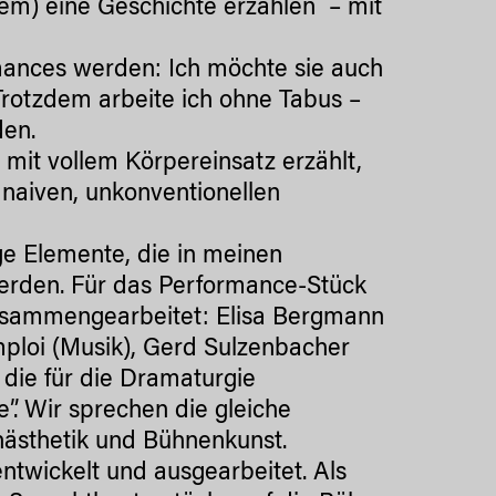
zdem) eine Geschichte erzählen – mit
mances werden: Ich möchte sie auch
 Trotzdem arbeite ich ohne Tabus –
den.
mit vollem Körpereinsatz erzählt,
 naiven, unkonventionellen
ge Elemente, die in meinen
rden. Für das Performance-Stück
 zusammengearbeitet: Elisa Bergmann
ploi (Musik), Gerd Sulzenbacher
die für die Dramaturgie
e”. Wir sprechen die gleiche
nästhetik und Bühnenkunst.
twickelt und ausgearbeitet. Als