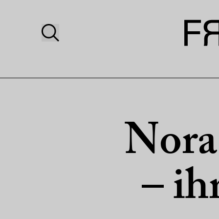
Nora 
– ih