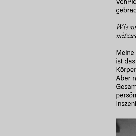
VonPid
gebra
Wie wi
mitzu
Meine 
ist da
Körpe
Aber n
Gesamt
persön
Inszen