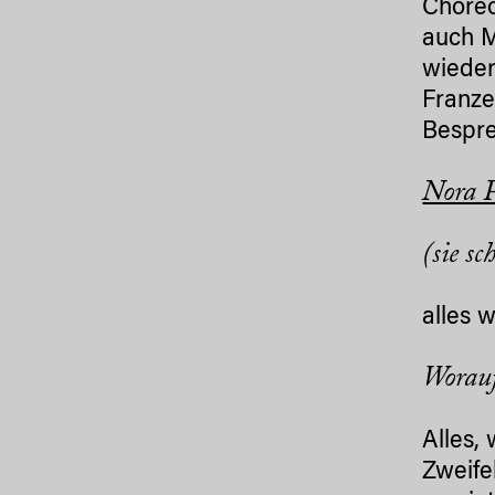
Choreo
auch M
wieder
Franze
Bespr
Nora P
(sie s
alles 
Worauf
Alles, 
Zweife