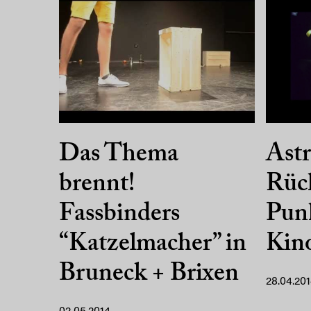
Astr
Das Thema
Rüc
brennt!
Punk
Fassbinders
Kin
“Katzelmacher” in
Bruneck + Brixen
28.04.20