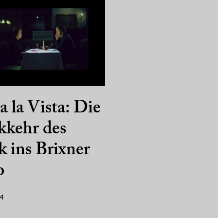
a la Vista: Die
kkehr des
 ins Brixner
o
14