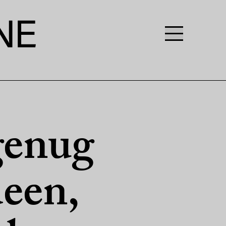
genug
deen,