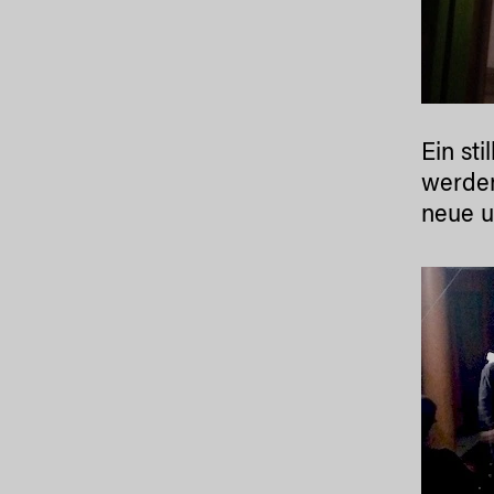
Ein st
werden
neue u