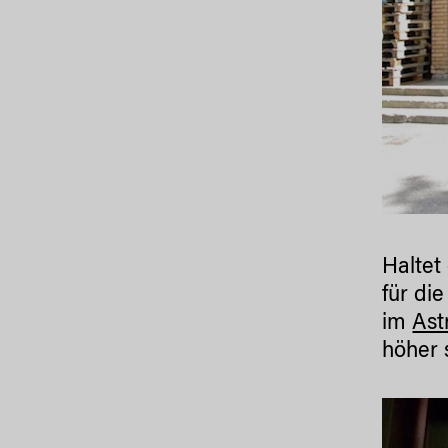
Haltet
für di
im
Ast
höher 