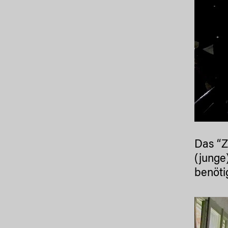
Das “Z
(junge
benöti