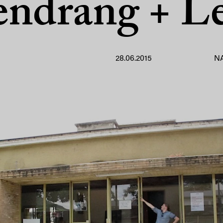
endrang + L
28.06.2015
N