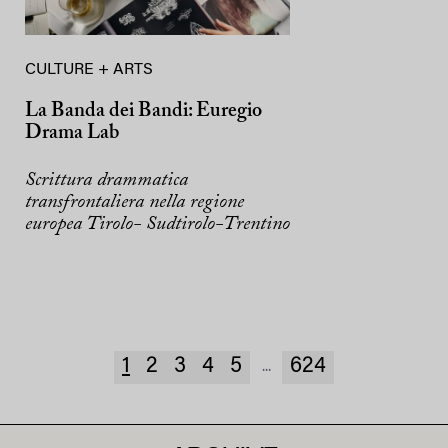
CULTURE + ARTS
La Banda dei Bandi: Euregio
Drama Lab
Scrittura drammatica
transfrontaliera nella regione
europea Tirolo- Sudtirolo-Trentino
1
2
3
4
5
624
...