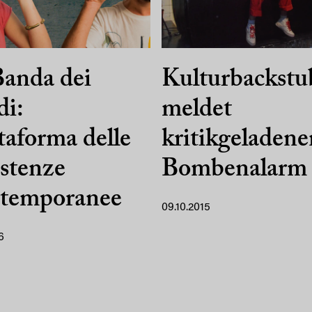
anda dei
Kulturbackstu
i:
meldet
taforma delle
kritikgeladene
stenze
Bombenalarm
temporanee
09.10.2015
6