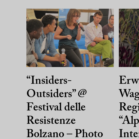
“Insiders-
Erw
Outsiders” @
Wag
Festival delle
Regi
Resistenze
“Alp
Bolzano – Photo
Inte