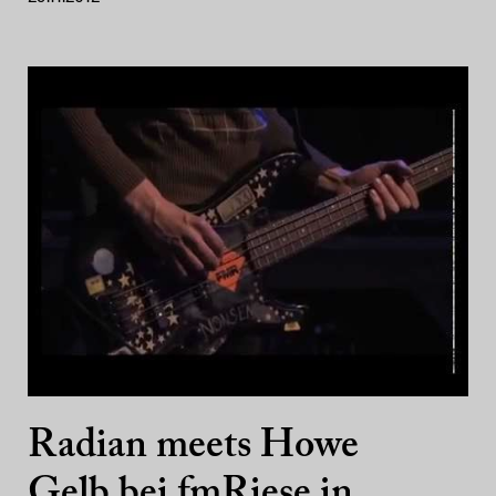
Radian meets Howe
Gelb bei fmRiese in