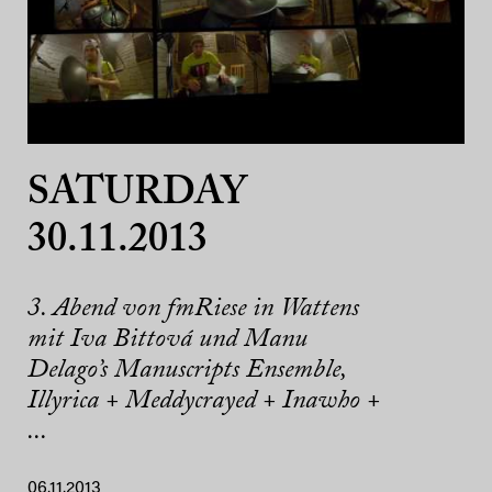
SATURDAY
30.11.2013
3. Abend von fmRiese in Wattens
mit Iva Bittová und Manu
Delago’s Manuscripts Ensemble,
Illyrica + Meddycrayed + Inawho +
...
06.11.2013