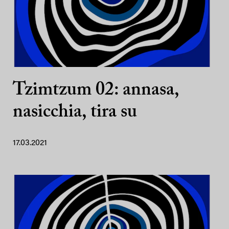
Tzimtzum 02: annasa,
nasicchia, tira su
17.03.2021