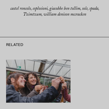
castel roncolo
esplosioni
giacobbe ben tollim
sole
spada
,
,
,
,
,
Tzimtzum
william denison mccracken
,
RELATED