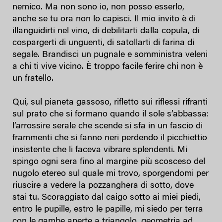
nemico. Ma non sono io, non posso esserlo,
anche se tu ora non lo capisci. Il mio invito è di
illanguidirti nel vino, di debilitarti dalla copula, di
cospargerti di unguenti, di satollarti di farina di
segale. Brandisci un pugnale e somministra veleni
a chi ti vive vicino. È troppo facile ferire chi non è
un fratello.
Qui, sul pianeta gassoso, rifletto sui riflessi rifranti
sul prato che si formano quando il sole s’abbassa:
l’arrossire serale che scende si sfa in un fascio di
frammenti che si fanno neri perdendo il picchiettio
insistente che li faceva vibrare splendenti. Mi
spingo ogni sera fino al margine più scosceso del
nugolo etereo sul quale mi trovo, sporgendomi per
riuscire a vedere la pozzanghera di sotto, dove
stai tu. Scoraggiato dal caigo sotto ai miei piedi,
entro le pupille, estro le papille, mi siedo per terra
con le gambe aperte a triangolo, geometria ad