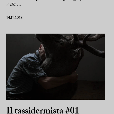
e da ...
14.11.2018
Il tassidermista #01