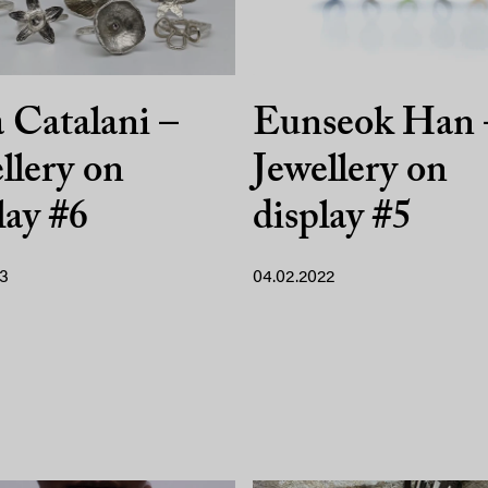
 Catalani –
Eunseok Han 
llery on
Jewellery on
lay #6
display #5
23
04.02.2022