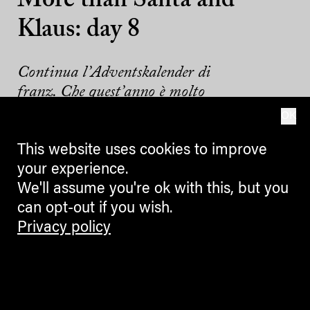
More than Santa and
Klaus: day 8
Continua l’Adventskalender di
franz. Che quest’anno è molto
“More than Santa and Klaus”.
OK
Anzi, è ...
This website uses cookies to improve
08.12.2017
your experience.
We'll assume you're ok with this, but you
can opt-out if you wish.
Privacy policy