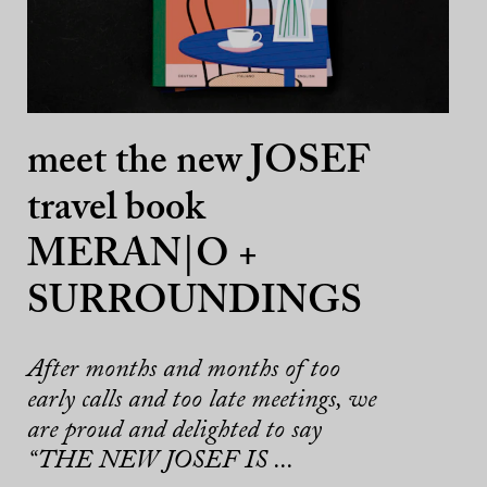
meet the new JOSEF
travel book
MERAN|O +
SURROUNDINGS
After months and months of too
early calls and too late meetings, we
are proud and delighted to say
“THE NEW JOSEF IS ...