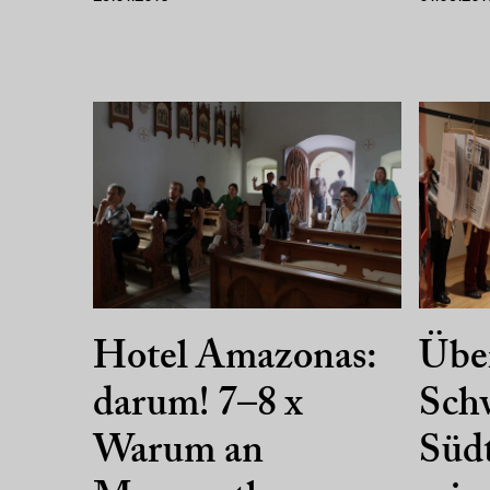
Hotel Amazonas:
Über
darum! 7–8 x
Schw
Warum an
Südt