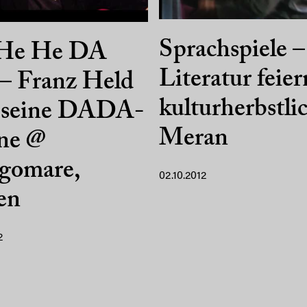
Sprachspiele –
He He DA
Literatur feie
– Franz Held
kulturherbstli
 seine DADA-
Meran
ne @
gomare,
02.10.2012
en
2