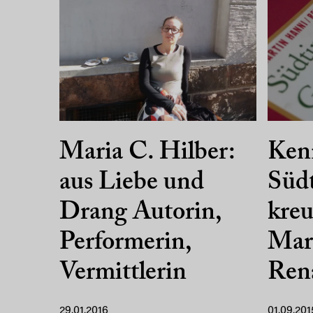
Maria C. Hilber:
Ken
aus Liebe und
Südt
Drang Autorin,
kreu
Performerin,
Mar
Vermittlerin
Ren
29.01.2016
01.09.201