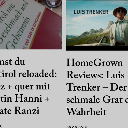
nst du
HomeGrown
irol reloaded:
Reviews: Luis
z + quer mit
Trenker – Der
tin Hanni +
schmale Grat 
ate Ranzi
Wahrheit
5