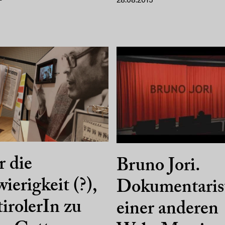
28.08.2015
 die
Bruno Jori.
ierigkeit (?),
Dokumentaris
irolerIn zu
einer anderen