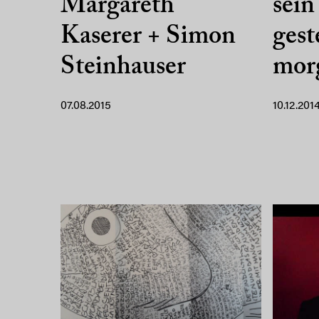
Margareth
sein
Kaserer + Simon
gest
Steinhauser
mor
07.08.2015
10.12.201