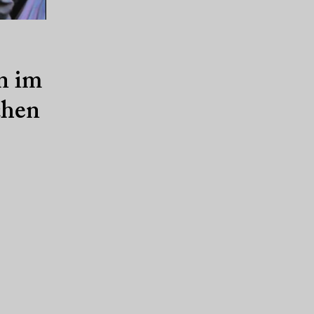
rn im
chen