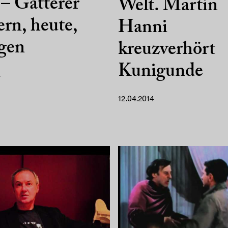
 – Gatterer
Welt. Martin
ern, heute,
Hanni
gen
kreuzverhört
Kunigunde
4
12.04.2014