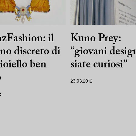
zFashion: il
Kuno Prey:
ino discreto di
“giovani desig
ioiello ben
siate curiosi”
o
23.03.2012
2