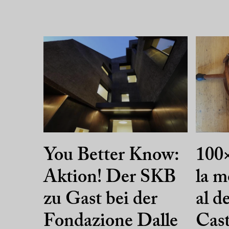
You Better Know:
100×
Aktion! Der SKB
la m
zu Gast bei der
al d
Fondazione Dalle
Cast