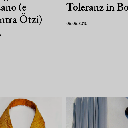
ano (e
Toleranz in B
ntra Ötzi)
09.09.2016
8