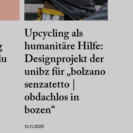
Upcycling als
g
humanitäre Hilfe:
du
Designprojekt der
unibz für „bolzano
senzatetto |
obdachlos in
bozen“
12.11.2020