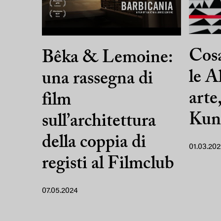
Cosa
Bêka & Lemoine:
le A
una rassegna di
arte
film
Kun
sull’architettura
della coppia di
01.03.202
registi al Filmclub
07.05.2024