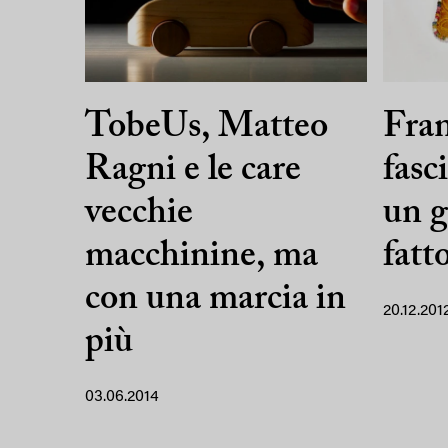
TobeUs, Matteo
Fran
Ragni e le care
fasc
vecchie
un g
macchinine, ma
fatt
con una marcia in
20.12.201
più
03.06.2014