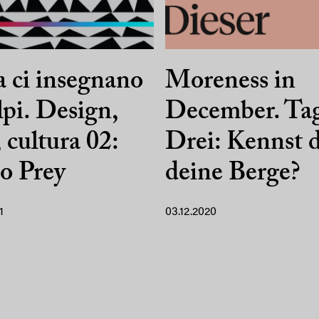
 ci insegnano
Moreness in
lpi. Design,
December. Ta
, cultura 02:
Drei: Kennst 
o Prey
deine Berge?
1
03.12.2020