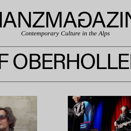
Contemporary Culture in the Alps
F OBERHOLL