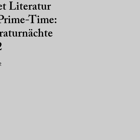
et Literatur
 Prime-Time:
raturnächte
2
2