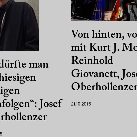
Von hinten, v
mit Kurt J. Mo
Reinhold
 dürfte man
Giovanett, Jos
hiesigen
Oberhollenze
igen
folgen“: Josef
21.10.2016
rhollenzer
18