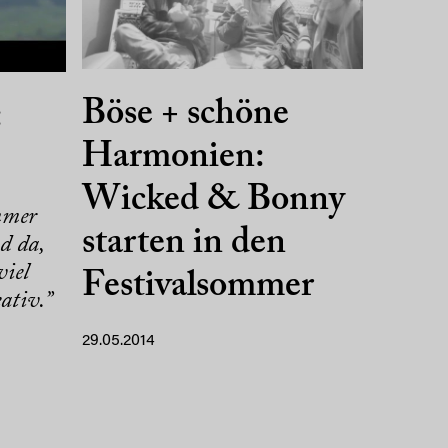
Böse + schöne
:
Harmonien:
Wicked & Bonny
mmer
starten in den
d da,
viel
Festivalsommer
ativ.”
29.05.2014