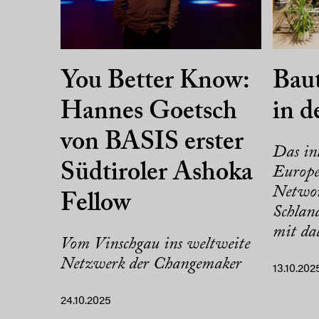
You Better Know:
Baut
Hannes Goetsch
in 
von BASIS erster
Das in
Südtiroler Ashoka
Europe
Network
Fellow
Schlan
mit dab
Vom Vinschgau ins weltweite
Netzwerk der Changemaker
13.10.202
24.10.2025