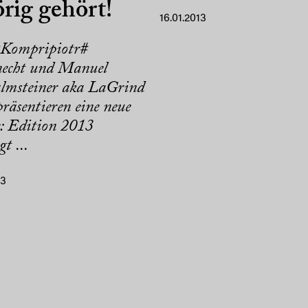
rig gehört!
16.01.2013
#Kompripiotr#
echt und Manuel
lmsteiner aka LaGrind
räsentieren eine neue
e: Edition 2013
t ...
13