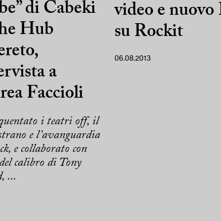
be” di Cabeki
video e nuovo
he Hub
su Rockit
reto,
06.08.2013
ervista a
ea Faccioli
uentato i teatri off, il
strano e l’avanguardia
ck, e collaborato con
 del calibro di Tony
 ...