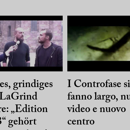
s, grindiges
I Controfase s
 LaGrind
fanno largo, n
e: „Edition
video e nuovo
“ gehört
centro