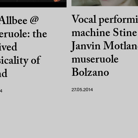
Vocal perform
Allbee @
machine Stine
ruole: the
Janvin Motla
ived
museruole
icality of
Bolzano
nd
27.05.2014
14