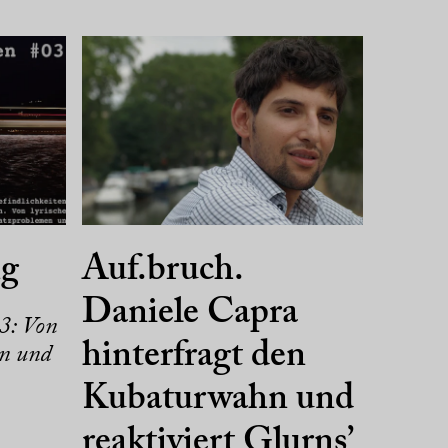
g
Auf.bruch.
Daniele Capra
3: Von
hinterfragt den
en und
Kubaturwahn und
reaktiviert Glurns’