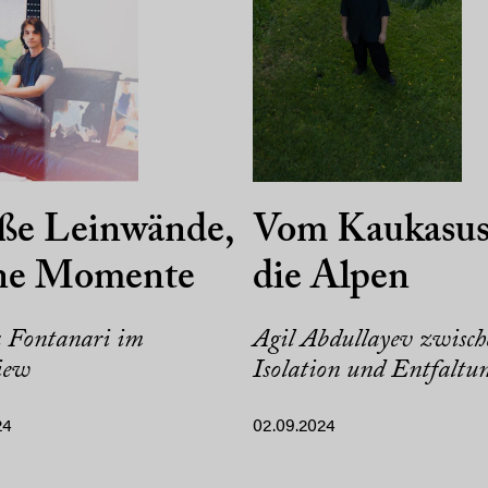
ße Leinwände,
Vom Kaukasus
ine Momente
die Alpen
 Fontanari im
Agil Abdullayev zwisch
iew
Isolation und Entfaltu
24
02.09.2024