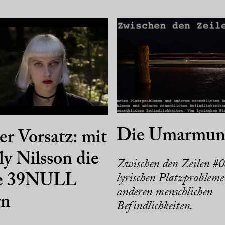
Die Umarmun
r Vorsatz: mit
y Nilsson die
Zwischen den Zeilen #0
e 39NULL
lyrischen Platzproblem
anderen menschlichen
rn
Befindlichkeiten.