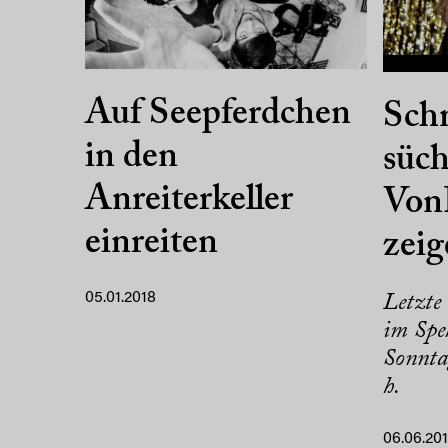
Auf Seepferdchen
Sch
in den
süch
Anreiterkeller
Von
einreiten
zei
05.01.2018
Letzte 
im Spe
Sonnta
h.
06.06.20