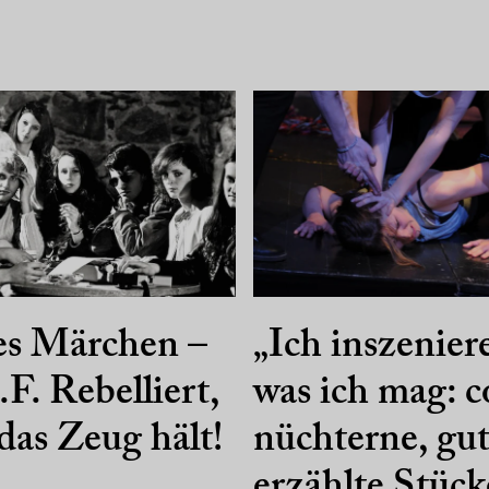
es Märchen –
„Ich inszenier
F. Rebelliert,
was ich mag: c
das Zeug hält!
nüchterne, gu
erzählte Stück