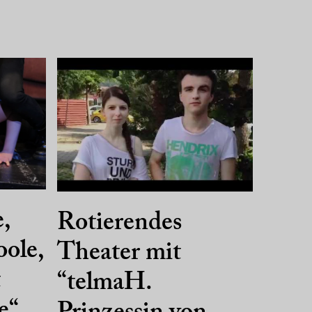
e,
Rotierendes
oole,
Theater mit
t
“telmaH.
e“.