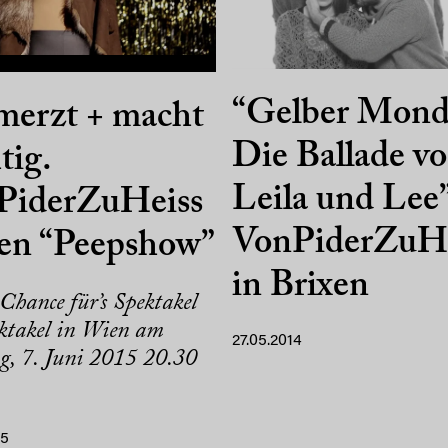
“Gelber Mond
merzt + macht
Die Ballade v
tig.
Leila und Lee”
PiderZuHeiss
VonPiderZuHe
gen “Peepshow”
in Brixen
Chance für’s Spektakel
ktakel in Wien am
27.05.2014
g, 7. Juni 2015 20.30
15