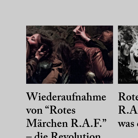
Wiederaufnahme
Rot
von “Rotes
R.A.
Märchen R.A.F.”
was 
– die Revolution