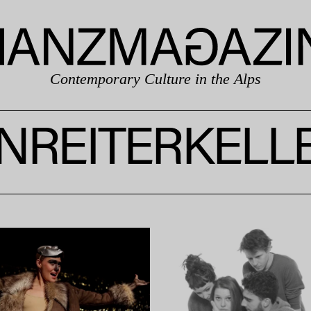
Contemporary Culture in the Alps
NREITERKELL