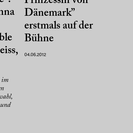
Prinzessin von
nna
Dänemark”
erstmals auf der
ble
Bühne
iss,
04.06.2012
 im
en
wahl,
 und