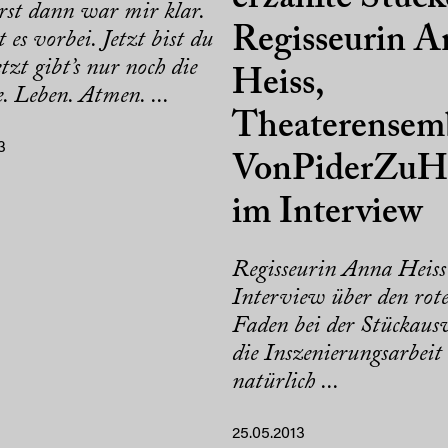
rst dann war mir klar.
Regisseurin A
t es vorbei. Jetzt bist du
etzt gibt’s nur noch die
Heiss,
. Leben. Atmen. ...
Theaterensem
3
VonPiderZuHe
im Interview
Regisseurin Anna Heiss
Interview über den rot
Faden bei der Stückaus
die Inszenierungsarbeit
natürlich ...
25.05.2013