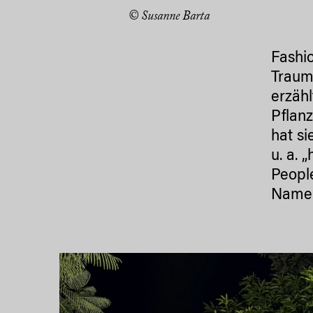
© Susanne Barta
Fashio
Traum
erzähl
Pflan
hat si
u. a. 
Peopl
Namen,