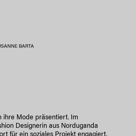
USANNE BARTA
 ihre Mode präsentiert. Im
ashion Designerin aus Norduganda
rt für ein soziales Projekt engagiert.