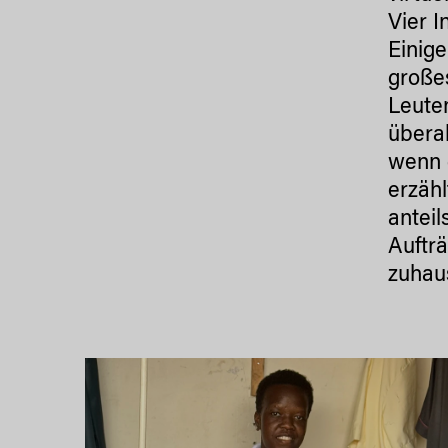
Vier I
Einige
große
Leuten
überal
wenn 
erzähl
anteil
Aufträ
zuhau