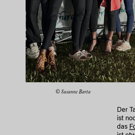
© Susanne Barta
Der Ta
ist no
das
Fo