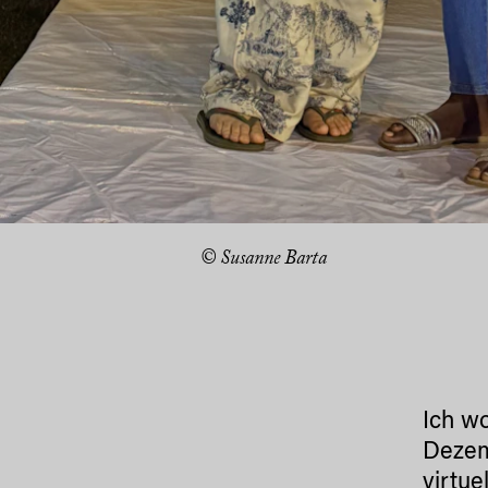
© Susanne Barta
Ich wo
Dezem
virtue