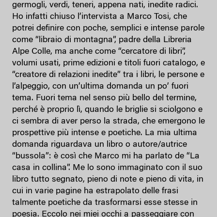
germogli, verdi, teneri, appena nati, inedite radici.
Ho infatti chiuso l’intervista a Marco Tosi, che
potrei definire con poche, semplici e intense parole
come “libraio di montagna”, padre della Libreria
Alpe Colle, ma anche come “cercatore di libri”,
volumi usati, prime edizioni e titoli fuori catalogo, e
“creatore di relazioni inedite” tra i libri, le persone e
l’alpeggio, con un’ultima domanda un po’ fuori
tema. Fuori tema nel senso più bello del termine,
perché è proprio lì, quando le briglie si sciolgono e
ci sembra di aver perso la strada, che emergono le
prospettive più intense e poetiche. La mia ultima
domanda riguardava un libro o autore/autrice
“bussola”: è così che Marco mi ha parlato de “La
casa in collina”. Me lo sono immaginato con il suo
libro tutto segnato, pieno di note e pieno di vita, in
cui in varie pagine ha estrapolato delle frasi
talmente poetiche da trasformarsi esse stesse in
poesia. Eccolo nei miei occhi a passeggiare con