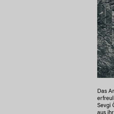
Das An
erfreu
Sevgi 
aus ih