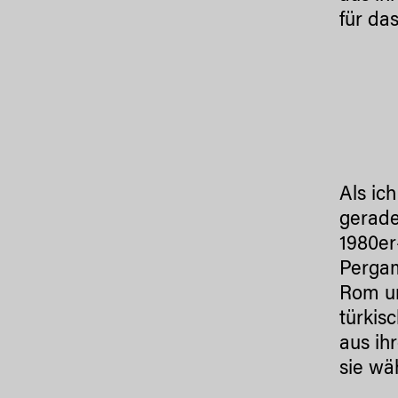
für da
Als ic
gerade
1980er
Pergam
Rom un
türkis
aus ih
sie wä