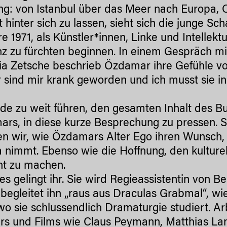
ng: von Istanbul über das Meer nach Europa, O
 hinter sich zu lassen, sieht sich die junge Sc
re 1971, als Künstler*innen, Linke und Intellekt
nz zu fürchten beginnen. In einem Gespräch mit
ia Zetsche beschrieb Özdamar ihre Gefühle v
 sind mir krank geworden und ich musst sie in
de zu weit führen, den gesamten Inhalt des B
rs, in diese kurze Besprechung zu pressen. So
en wir, wie Özdamars Alter Ego ihren Wunsch,
 nimmt. Ebenso wie die Hoffnung, den kulture
t zu machen.
es gelingt ihr. Sie wird Regieassistentin von
, begleitet ihn „raus aus Draculas Grabmal“, w
 wo sie schlussendlich Dramaturgie studiert. A
rs und Films wie Claus Peymann, Matthias Lang