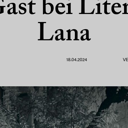
ast bei Lite
Lana
18.04.2024
V