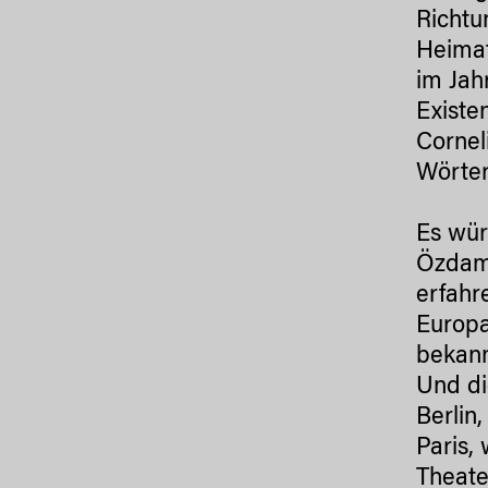
Richtu
Heimat
im Jah
Existe
Cornel
Wörter
Es wür
Özdama
erfahr
Europa
bekann
Und di
Berlin
Paris,
Theate