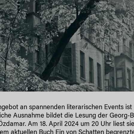
gebot an spannenden literarischen Events ist i
liche Ausnahme bildet die Lesung der Georg-
Özdamar. Am 18. April 2024 um 20 Uhr liest s
rem aktuellen Buch
Ein von Schatten begrenz