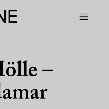
ölle –
damar