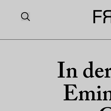
In de
Emin