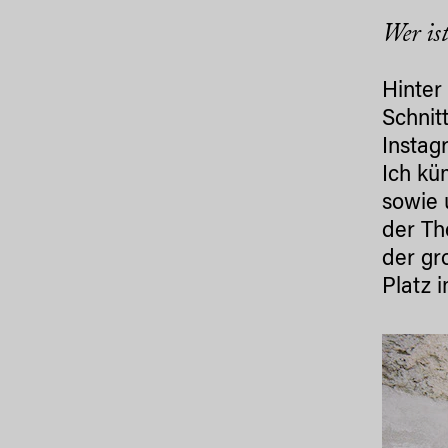
Wer is
Hinte
Schnit
Instag
Ich k
sowie 
der Th
der gr
Platz 