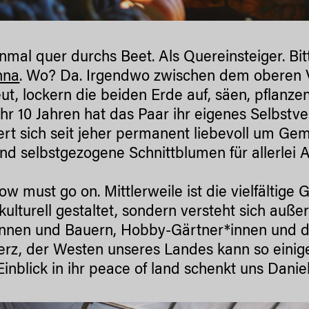
nmal quer durchs Beet. Als Quereinsteiger. Bi
nna
. Wo? Da. Irgendwo zwischen dem oberen
eut, lockern die beiden Erde auf, säen, pflanze
hr 10 Jahren hat das Paar ihr eigenes Selbstve
t sich seit jeher permanent liebevoll um Ge
nd selbstgezogene Schnittblumen für allerlei A
ow must go on. Mittlerweile ist die vielfältige
ulturell gestaltet, sondern versteht sich auße
nnen und Bauern, Hobby-Gärtner*innen und di
erz, der Westen unseres Landes kann so einig
Einblick in ihr peace of land schenkt uns Daniel