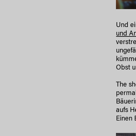
Und ei
und A
verstr
ungefä
kümmer
Obst u
The sh
permak
Bäueri
aufs H
Einen 