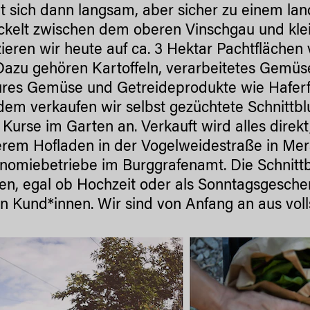
t sich dann langsam, aber sicher zu einem land
ckelt zwischen dem oberen Vinschgau und kle
ieren wir heute auf ca. 3 Hektar Pachtfläch
Dazu gehören Kartoffeln, verarbeitetes Gemüs
res Gemüse und Getreideprodukte wie Haferfl
em verkaufen wir selbst gezüchtete Schnittbl
ei Kurse im Garten an. Verkauft wird alles direk
erem Hofladen in der Vogelweidestraße in Mer
nomiebetriebe im Burggrafenamt. Die Schnitt
en, egal ob Hochzeit oder als Sonntagsgeschen
n Kund*innen. Wir sind von Anfang an aus volls