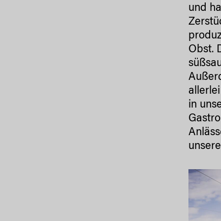
und ha
Zerstü
produz
Obst. 
süßsau
Außerd
allerl
in uns
Gastro
Anläss
unsere