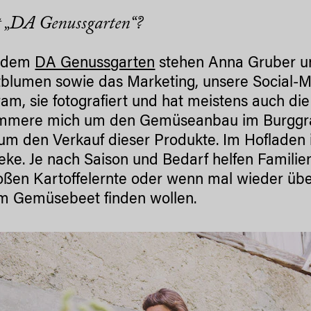
t „DA Genussgarten“?
r dem
DA Genussgarten
stehen Anna Gruber un
tblumen sowie das Marketing, unsere Social
ram, sie fotografiert und hat meistens auch di
ümmere mich um den Gemüseanbau im Burggra
um den Verkauf dieser Produkte. Im Hofladen 
eke. Je nach Saison und Bedarf helfen Familienm
oßen Kartoffelernte oder wenn mal wieder üb
im Gemüsebeet finden wollen.