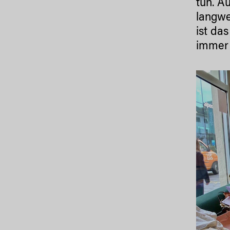
tun. A
langwe
ist da
immer 