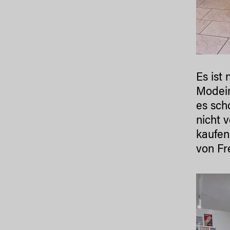
Es ist
Modein
es sch
nicht 
kaufen
von Fr