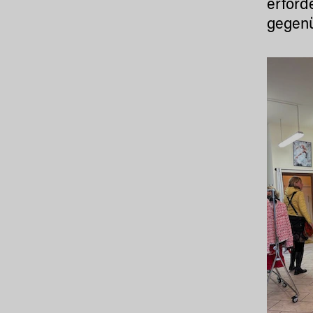
erford
gegenü