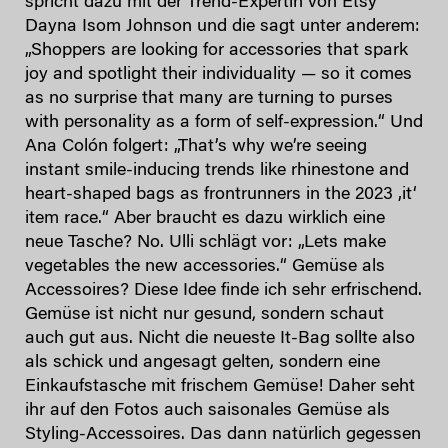
spricht dazu mit der Trend-Expertin von Etsy
Dayna Isom Johnson und die sagt unter anderem:
„Shoppers are looking for accessories that spark
joy and spotlight their individuality — so it comes
as no surprise that many are turning to purses
with personality as a form of self-expression.“ Und
Ana Colón folgert: „That’s why we’re seeing
instant smile-inducing trends like rhinestone and
heart-shaped bags as frontrunners in the 2023 ‚it‘
item race.“ Aber braucht es dazu wirklich eine
neue Tasche? No. Ulli schlägt vor: „Lets make
vegetables the new accessories.“ Gemüse als
Accessoires? Diese Idee finde ich sehr erfrischend.
Gemüse ist nicht nur gesund, sondern schaut
auch gut aus. Nicht die neueste It-Bag sollte also
als schick und angesagt gelten, sondern eine
Einkaufstasche mit frischem Gemüse! Daher seht
ihr auf den Fotos auch saisonales Gemüse als
Styling-Accessoires. Das dann natürlich gegessen