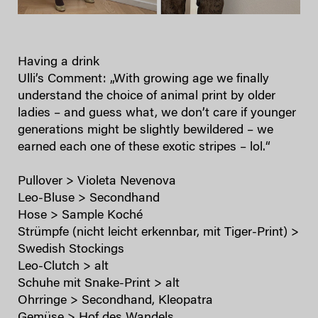
Having a drink
Ulli’s Comment: „With growing age we finally
understand the choice of animal print by older
ladies – and guess what, we don’t care if younger
generations might be slightly bewildered – we
earned each one of these exotic stripes – lol.“
Pullover > Violeta Nevenova
Leo-Bluse > Secondhand
Hose > Sample Koché
Strümpfe (nicht leicht erkennbar, mit Tiger-Print) >
Swedish Stockings
Leo-Clutch > alt
Schuhe mit Snake-Print > alt
Ohrringe > Secondhand, Kleopatra
Gemüse > Hof des Wandels