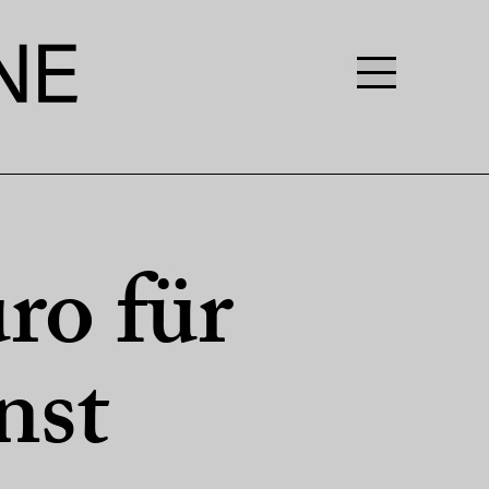
ro für
nst