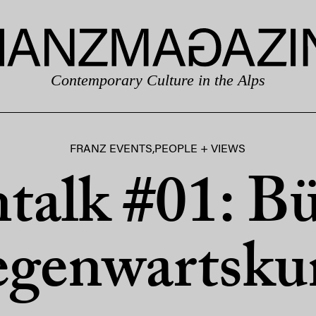
Contemporary Culture in the Alps
FRANZ EVENTS
,
PEOPLE + VIEWS
alk #01: Bü
genwartsku