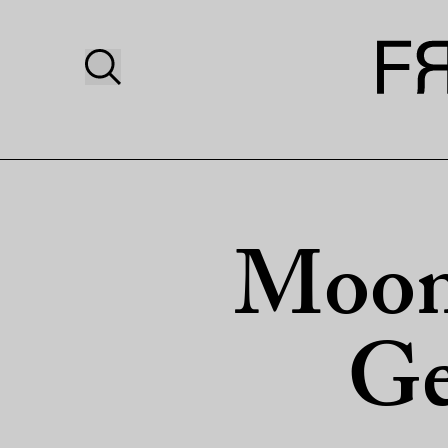
Moont
Ge