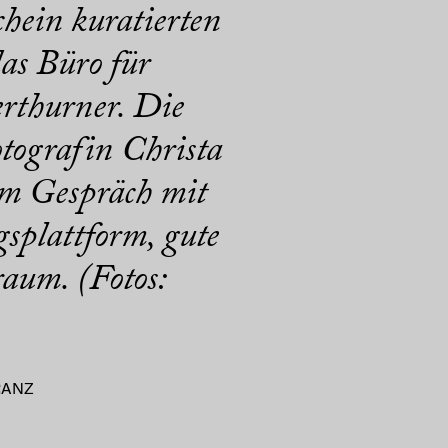
hein kuratierten
as Büro für
rthurner. Die
tografin Christa
Im Gespräch mit
splattform, gute
aum. (Fotos:
RANZ