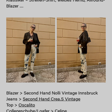
Klassiker – Streifen-Shirt, weißes Hemd, Allround-
Blazer …
Blazer > Second Hand Nolli Vintage Innsbruck
Jeans >
Second Hand Crea.S Vintage
Top >
Oscalito
Collegeschuhe/Loafer > Celine