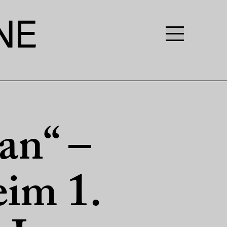
an“ –
eim 1.