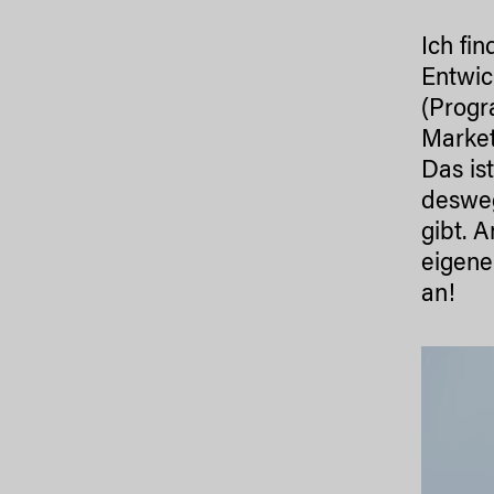
Ich fi
Entwic
(Progr
Market
Das is
desweg
gibt. 
eigene
an!