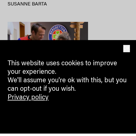
SUSANNE BARTA
OK
This website uses cookies to improve
your experience.
We'll assume you're ok with this, but you
BLOGGERS
can opt-out if you wish.
Privacy policy
Ein Pullover für die Bergrettung
Südtirol
Schön. Nachhaltig. Fair. Und so
lokal als möglich produziert.