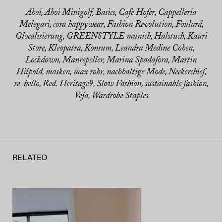
Ahoi
Ahoi Minigolf
Basics
Cafe Hofer
Cappelleria
,
,
,
,
Melegari
cora happywear
Fashion Revolution
Foulard
,
,
,
,
Glocalisierung
GREENSTYLE munich
Halstuch
Kauri
,
,
,
Store
Kleopatra
Konsum
Leandra Medine Cohen
,
,
,
,
Lockdown
Manrepeller
Marina Spadafora
Martin
,
,
,
Hilpold
masken
max rohr
nachhaltige Mode
Neckerchief
,
,
,
,
,
re-bello
Red. Heritage9
Slow Fashion
sustainable fashion
,
,
,
,
Veja
Wardrobe Staples
,
RELATED