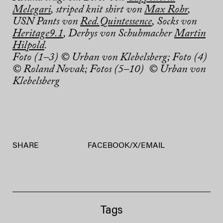
Melegari
, striped knit shirt von
Max Rohr
,
USN Pants von
Red.Quintessence
, Socks von
Heritage9.1
, Derbys von Schuhmacher
Martin
Hilpold
.
Foto (1–3) © Urban von Klebelsberg; Foto (4)
© Roland Novak; Fotos (5–10) © Urban von
Klebelsberg
SHARE
FACEBOOK
/
X
/
EMAIL
Tags