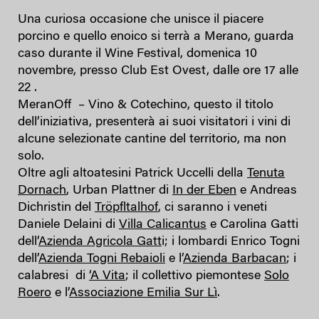
Una curiosa occasione che unisce il piacere
porcino e quello enoico si terrà a Merano, guarda
caso durante il Wine Festival, domenica 10
novembre, presso Club Est Ovest, dalle ore 17 alle
22 .
MeranOff – Vino & Cotechino, questo il titolo
dell’iniziativa, presenterà ai suoi visitatori i vini di
alcune selezionate cantine del territorio, ma non
solo.
Oltre agli altoatesini Patrick Uccelli della
Tenuta
Dornach
, Urban Plattner di
In der Eben
e Andreas
Dichristin del
Tröpfltalhof
, ci saranno i veneti
Daniele Delaini di
Villa Calicantus
e Carolina Gatti
dell’
Azienda Agricola Gatt
i; i lombardi Enrico Togni
dell’
Azienda Togni Rebaioli
e l’
Azienda Barbacan
; i
calabresi di
‘A Vita
; il collettivo piemontese
Solo
Roero
e l’
Associazione Emilia Sur Lì
.