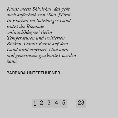
Kunst meets Skizirkus, das geht
auch außerhalb von (Süd-)Tirol.
In Flachau im Salzburger Land
trotzt die Biennale
„minus20degree“ tiefen
Temperaturen und irritierten
Blicken. Damit Kunst auf dem
Land nicht einfriert. Und auch
mal gemeinsam geschwitzt werden
kann.
BARBARA UNTERTHURNER
1
2
3
4
5
23
...