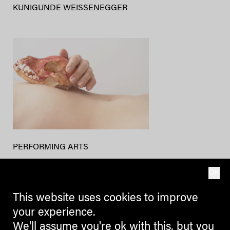
KUNIGUNDE WEISSENEGGER
PERFORMING ARTS
Alles auf Gefühl!
OK
„Topographie des Fühlens“ beim
This website uses cookies to improve
Kulturfestival LanaLive
your experience.
We'll assume you're ok with this, but you
VERENA SPECHTENHAUSER