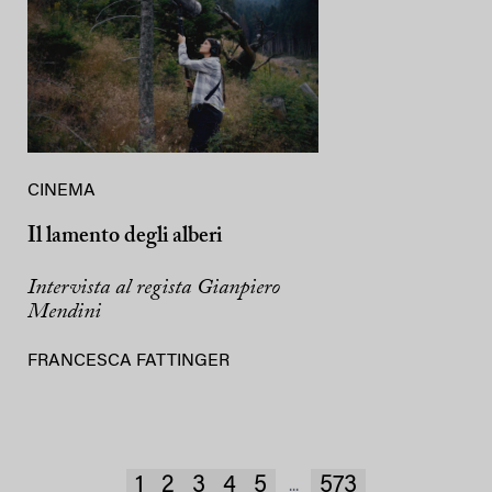
CINEMA
Il lamento degli alberi
Intervista al regista Gianpiero
Mendini
FRANCESCA FATTINGER
1
2
3
4
5
573
...