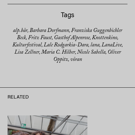
Tags
alp.bär
Barbara Dorfmann
Franziska Guggenbichler
,
,
Beck
Fritz Faust
Gasthof Alpenrose
Knottenkino
,
,
,
,
Kulturfestival
Lale Rodgarkia-Dara
lana
LanaLive
,
,
,
,
Lisa Zellner
Maria C. Hilber
Nicole Sabella
Oliver
,
,
,
Oppitz
vöran
,
RELATED