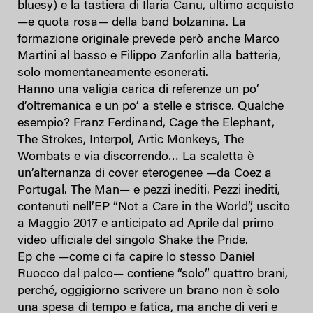
bluesy) e la tastiera di Ilaria Canu, ultimo acquisto
—e quota rosa— della band bolzanina. La
formazione originale prevede però anche Marco
Martini al basso e Filippo Zanforlin alla batteria,
solo momentaneamente esonerati.
Hanno una valigia carica di referenze un po’
d’oltremanica e un po’ a stelle e strisce. Qualche
esempio? Franz Ferdinand, Cage the Elephant,
The Strokes, Interpol, Artic Monkeys, The
Wombats e via discorrendo… La scaletta è
un’alternanza di cover eterogenee —da Coez a
Portugal. The Man— e pezzi inediti. Pezzi inediti,
contenuti nell’EP “Not a Care in the World”, uscito
a Maggio 2017 e anticipato ad Aprile dal primo
video ufficiale del singolo
Shake the Pride
.
Ep che —come ci fa capire lo stesso Daniel
Ruocco dal palco— contiene “solo” quattro brani,
perché, oggigiorno scrivere un brano non è solo
una spesa di tempo e fatica, ma anche di veri e