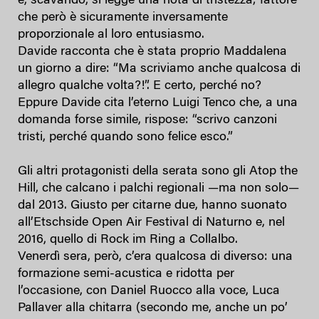
e, scavando, si legge una nota di tristezza; fattore
che però è sicuramente inversamente
proporzionale al loro entusiasmo.
Davide racconta che è stata proprio Maddalena
un giorno a dire: “Ma scriviamo anche qualcosa di
allegro qualche volta?!”. E certo, perché no?
Eppure Davide cita l’eterno Luigi Tenco che, a una
domanda forse simile, rispose: “scrivo canzoni
tristi, perché quando sono felice esco.”
Gli altri protagonisti della serata sono gli Atop the
Hill, che calcano i palchi regionali —ma non solo—
dal 2013. Giusto per citarne due, hanno suonato
all’Etschside Open Air Festival di Naturno e, nel
2016, quello di Rock im Ring a Collalbo.
Venerdì sera, però, c’era qualcosa di diverso: una
formazione semi-acustica e ridotta per
l’occasione, con Daniel Ruocco alla voce, Luca
Pallaver alla chitarra (secondo me, anche un po’