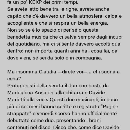
fa un po’ KEXP dei primi tempi.
Se avete letto bene tra le righe, avrete anche
capito che c’è davvero un bella atmosfera, calda e
accogliente e che si respira un bella energia.
Non so se è lo spazio di per sé o questa
benedetta musica che ci salva sempre dagli incubi
del quotidiano, ma ci si sente davvero accolti qua
dentro: non importa quanti anni hai, cosa fai, da
dove vieni, se sei da solo o in compagnia.
Ma insomma Claudia —direte voi—… chi suona a
cena?
Protagonisti della serata il duo composto da
Maddalena Ansaloni alla chitarra e Davide
Mariotti alla voce. Questi due musicanti, in poco
più di sei mesi hanno scritto e registrato “Pagine
strappate” e venerdì scorso hanno ufficialmente
debuttato come duo, presentando i brani
contenuti nel disco. Disco che, come dice Davide