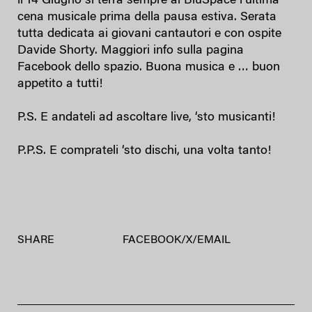
il 14 Giugno si terrà sempre al BluSpace l’ultima
cena musicale prima della pausa estiva. Serata
tutta dedicata ai giovani cantautori e con ospite
Davide Shorty. Maggiori info sulla pagina
Facebook dello spazio. Buona musica e … buon
appetito a tutti!
P.S. E andateli ad ascoltare live, ‘sto musicanti!
P.P.S. E comprateli ‘sto dischi, una volta tanto!
SHARE
FACEBOOK
/
X
/
EMAIL