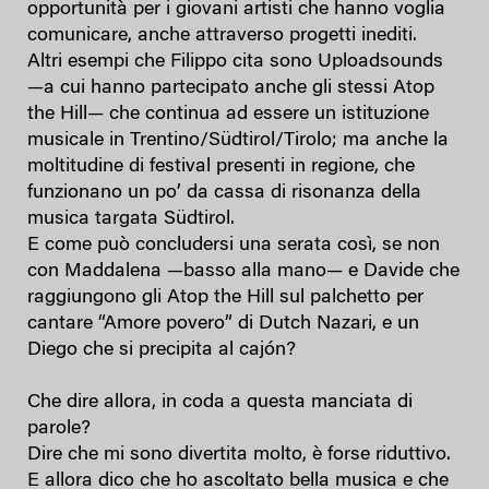
opportunità per i giovani artisti che hanno voglia
comunicare, anche attraverso progetti inediti.
Altri esempi che Filippo cita sono Uploadsounds
—a cui hanno partecipato anche gli stessi Atop
the Hill— che continua ad essere un istituzione
musicale in Trentino/Südtirol/Tirolo; ma anche la
moltitudine di festival presenti in regione, che
funzionano un po’ da cassa di risonanza della
musica targata Südtirol.
E come può concludersi una serata così, se non
con Maddalena —basso alla mano— e Davide che
raggiungono gli Atop the Hill sul palchetto per
cantare “Amore povero” di Dutch Nazari, e un
Diego che si precipita al cajón?
Che dire allora, in coda a questa manciata di
parole?
Dire che mi sono divertita molto, è forse riduttivo.
E allora dico che ho ascoltato bella musica e che