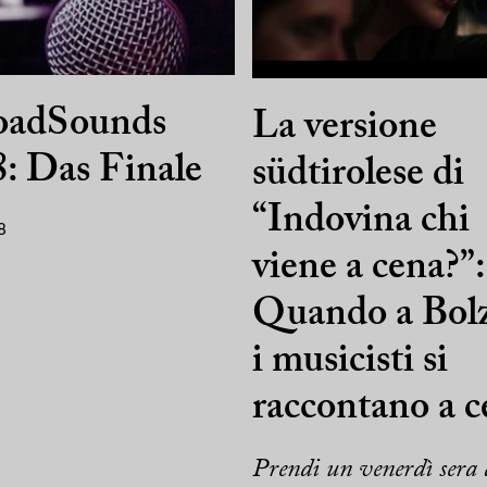
oadSounds
La versione
: Das Finale
südtirolese di
“Indovina chi
8
viene a cena?”:
Quando a Bol
i musicisti si
raccontano a c
Prendi un venerdì sera 