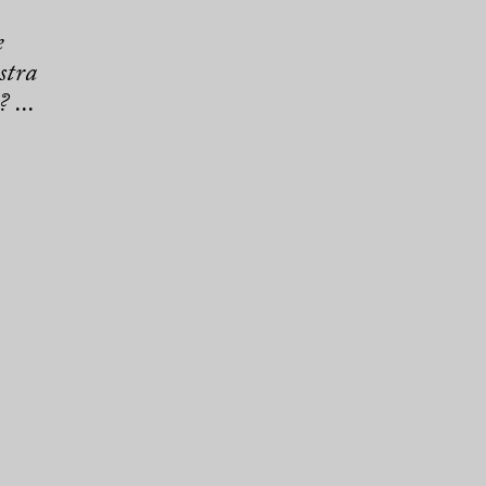
e
stra
 ...