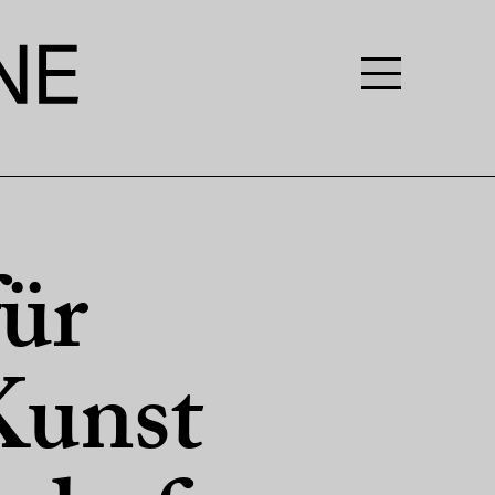
für
Kunst