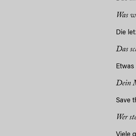
Was wü
Die le
Das sc
Etwas 
Dein 
Save t
Wer st
Viele 