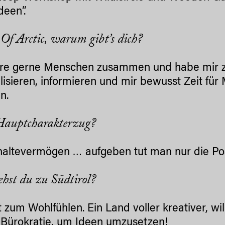
ideen”.
Of Arctic,
warum gibt’s dich?
hre gerne Menschen zusammen und habe mir 
ilisieren, informieren und mir bewusst Zeit fü
n.
Hauptcharakterzug?
altevermögen … aufgeben tut man nur die Po
ehst du zu Südtirol?
t zum Wohlfühlen. Ein Land voller kreativer, wi
l Bürokratie, um Ideen umzusetzen!