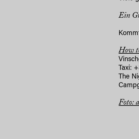
Ein Gr
Kommt 
How to
Vinsch
Taxi: 
The Ni
Campgr
Foto: 