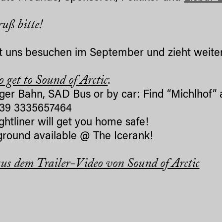
uß bitte!
uns besuchen im September und zieht weiter 
 get to Sound of Arctic
:
ger Bahn, SAD Bus or by car: Find “Michlhof” a
+39 3335657464
ghtliner will get you home safe!
ound available @ The Icerank!
aus dem Trailer-Video von Sound of Arctic