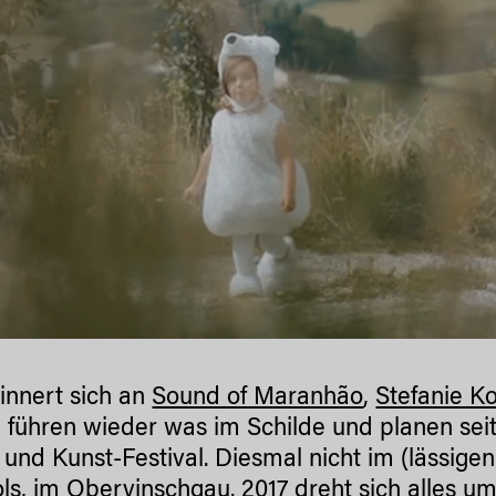
innert sich an
Sound of Maranhão
,
Stefanie Ko
 führen wieder was im Schilde und planen se
 und Kunst-Festival. Diesmal nicht im (lässige
ols, im Obervinschgau. 2017 dreht sich alles u