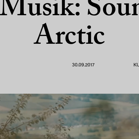
Musik: Sou
Arctic
30.09.2017
K