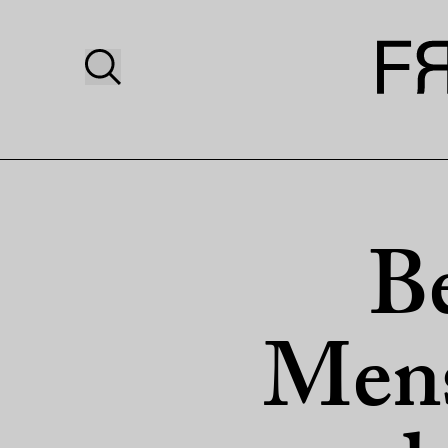
Be
Mens