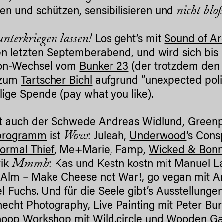
nicht blo
en und schützen, sensibilisieren und
unterkriegen lassen!
Los geht’s mit
Sound of Ar
n letzten Septemberabend, und wird sich bis i
ion-Wechsel vom
Bunker 23
(der trotzdem den 
 zum
Tartscher Bichl
aufgrund “unexpected politi
illige Spende (pay what you like).
st auch der Schwede Andreas Widlund, Greenpe
Wow
programm
ist
: Juleah,
Underwood
‘s Cons
formal Thief
, Me+Marie, Famp,
Wicked & Bon
Mmmh
rik
: Kas und Kestn kostn mit Manuel 
Alm – Make Cheese not War!, go vegan mit Arm
l Fuchs. Und für die Seele gibt’s Ausstellung
echt Photography, Live Painting mit Peter Bur
oop Workshop mit Wild.circle und Wooden Ga