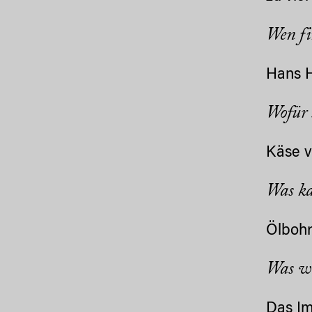
Wen fi
Hans H
Wofür
Käse v
Was ka
Ölbohr
Was wü
Das Im