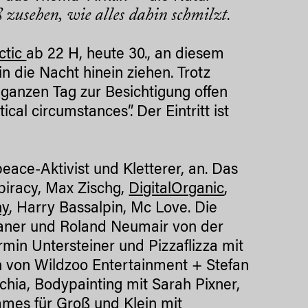
ß zusehen, wie alles dahin schmilzt
.
ctic
ab 22 H, heute 30., an diesem
n die Nacht hinein ziehen. Trotz
ganzen Tag zur Besichtigung offen
cal circumstances”. Der Eintritt ist
ace-Aktivist und Kletterer, an. Das
piracy, Max Zischg,
DigitalOrganic
,
ny
, Harry Bassalpin, Mc Love. Die
Laner und Roland Neumair von der
in Untersteiner und Pizzaflizza mit
en von Wildzoo Entertainment + Stefan
chia, Bodypainting mit Sarah Pixner,
mes für Groß und Klein mit