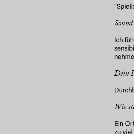
“Spiel
Sound 
Ich fü
sensib
nehme
Dein 
Durchh
Wie st
Ein Or
zu vie