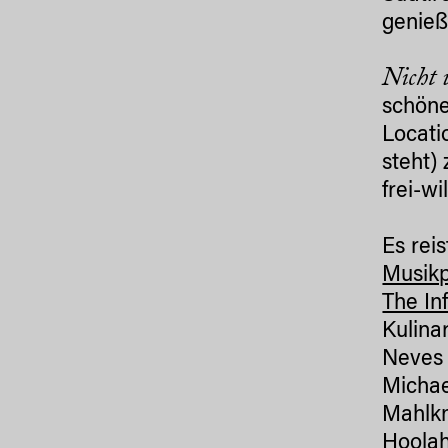
genieß
Nicht 
schöne
Locat
steht)
frei-w
Es rei
Musik
The In
Kulina
Neves 
Michae
Mahlkn
Hoolah