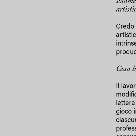
solame
artisti
Credo c
artisti
intrin
produc
Cosa h
Il lav
modifi
lettera
gioco 
ciascu
profes