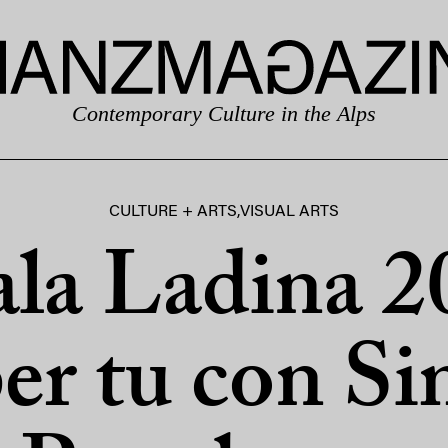
Contemporary Culture in the Alps
CULTURE + ARTS
,
VISUAL ARTS
ala Ladina 2
per tu con S