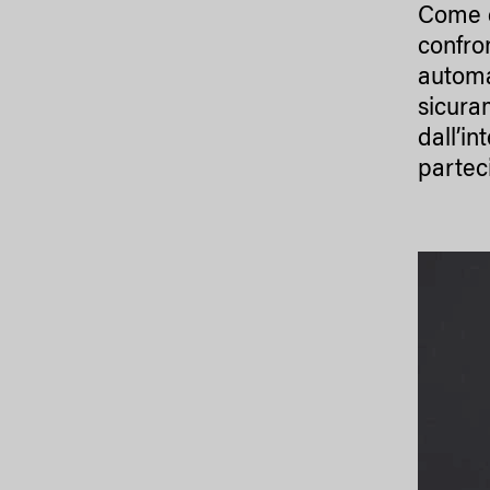
Come d
confron
automa
sicura
dall’in
parteci