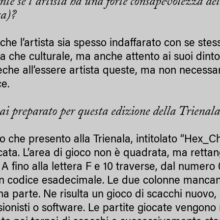
nte se l’artista ha una forte consapevolezza del
ca)?
he l’artista sia spesso indaffarato con se stess
ca che culturale, ma anche attento ai suoi dinto
seche all’essere artista queste, ma non neces
e.
ai preparato per questa edizione della Trienala?
oro che presento alla Trienala, intitolato “Hex_
cata. L’area di gioco non è quadrata, ma retta
 A fino alla lettera F e 10 traverse, dal numero 
in codice esadecimale. Le due colonne mancan
na parte. Ne risulta un gioco di scacchi nuovo,
sionisti o software. Le partite giocate vengon