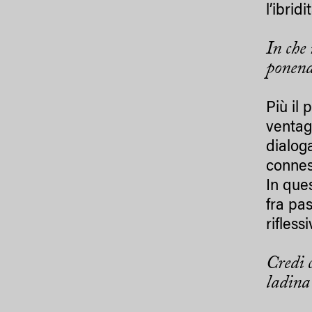
l’ibrid
In che
ponend
Più il 
ventag
dialoga
conness
In ques
fra pa
riflessi
Credi 
ladina 