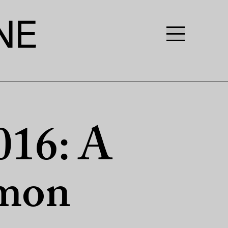
016: A
imon