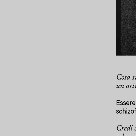
Cosa s
un art
Essere
schizof
Credi c