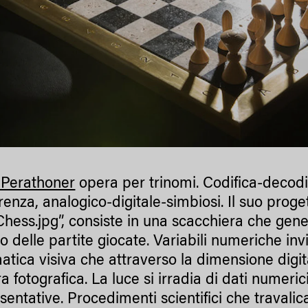
 Perathoner
opera per trinomi. Codifica-decodif
renza, analogico-digitale-simbiosi. Il suo proge
hess.jpg”, consiste in una scacchiera che gen
to delle partite giocate. Variabili numeriche in
tica visiva che attraverso la dimensione digit
ra fotografica. La luce si irradia di dati numer
entative. Procedimenti scientifici che travalican