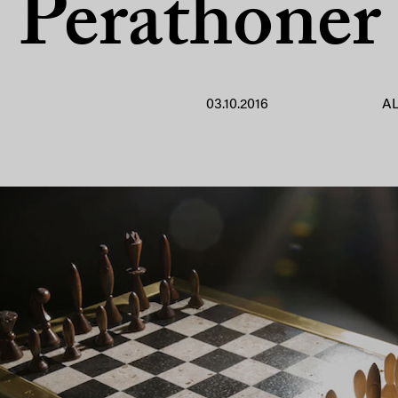
Perathoner
03.10.2016
A