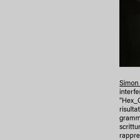
Simon
interfe
“Hex_C
risulta
gramma
scrittu
rappres