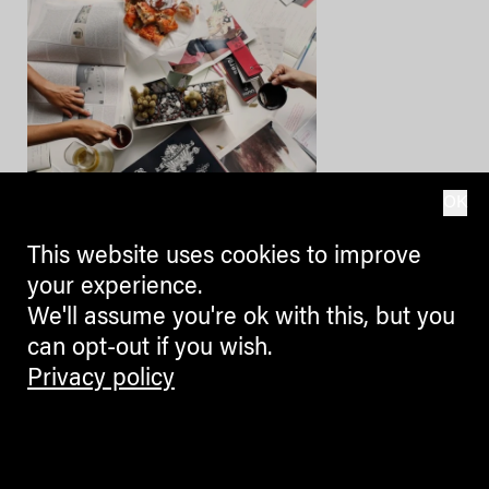
OK
CULTURE + ARTS
This website uses cookies to improve
La Banda dei Bandi: Euregio
your experience.
Drama Lab
We'll assume you're ok with this, but you
can opt-out if you wish.
Scrittura drammatica
transfrontaliera nella regione
Privacy policy
europea Tirolo- Sudtirolo-Trentino