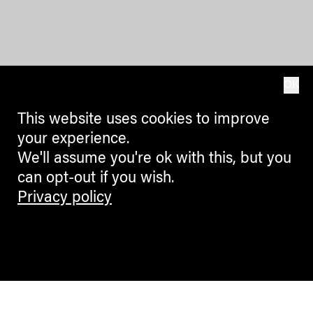
„Countdown to Mass
Extinction?“ – Ein Stück
Erdgeschichte in den
Dolomiten
OK
GRETA FERRARI
This website uses cookies to improve
your experience.
We'll assume you're ok with this, but you
CULTURE + ARTS
can opt-out if you wish.
1974–2024: cinquant’anni di
Privacy policy
A22 in mostra alle Gallerie di
Trento
CLAUDIA GELATI