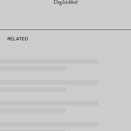
Ungleichheit
RELATED
CULTURE + ARTS
Nel grembo della primavera
"Ella" è tornata, e porta fiori
STEFANIA SANTONI